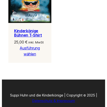
Kinderkönige
Bühnen T-Shirt
25,00
€
inkl. MwSt
Ausführung
wählen
Suppi Huhn und die Kinderkönige | Copyright
2025 |
©
Datenschutz & Impressum