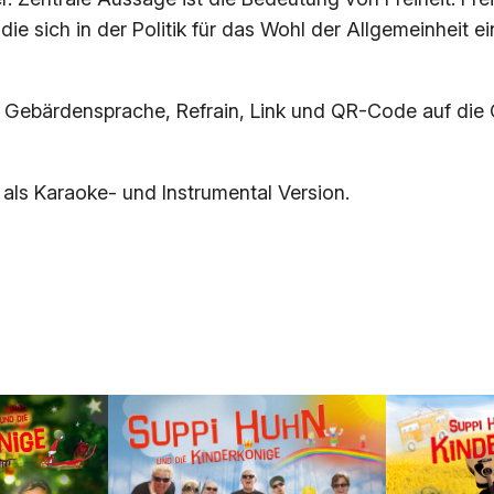
P
die sich in der Politik für das Wohl der Allgemeinheit
D
F
]
r Gebärdensprache, Refrain, Link und QR-Code auf die 
–
D
 als Karaoke- und Instrumental Version.
e
m
o
k
r
a
t
i
e
–