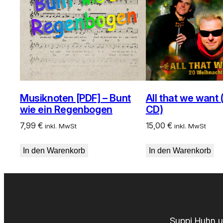
Musiknoten [PDF] – Bunt
All that we want
wie ein Regenbogen
CD)
7,99
€
15,00
€
inkl. MwSt
inkl. MwSt
In den Warenkorb
In den Warenkorb
Suppi Huhn u