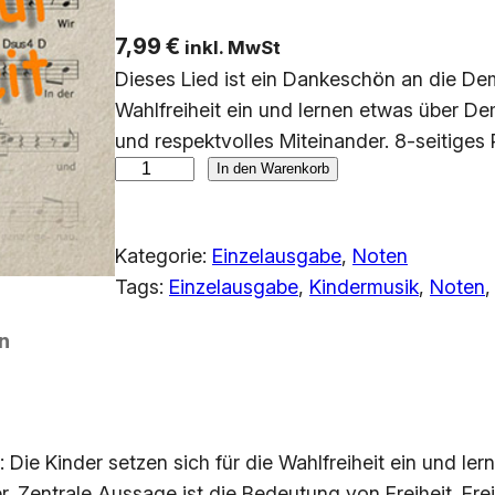
7,99
€
inkl. MwSt
Dieses Lied ist ein Dankeschön an die Demo
Wahlfreiheit ein und lernen etwas über De
und respektvolles Miteinander. 8-seitige
M
In den Warenkorb
u
s
Kategorie:
Einzelausgabe
, 
Noten
i
Tags:
Einzelausgabe
, 
Kindermusik
, 
Noten
,
k
n
n
o
t
e
n
: Die Kinder setzen sich für die Wahlfreiheit ein und 
[
r. Zentrale Aussage ist die Bedeutung von Freiheit. Fre