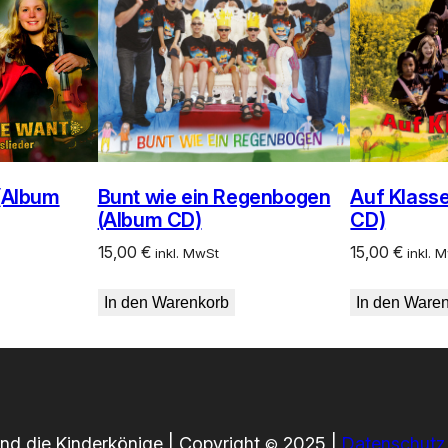
W
i
r
s
t
e
h
 (Album
Bunt wie ein Regenbogen
Auf Klass
e
(Album CD)
CD)
n
15,00
€
15,00
€
inkl. MwSt
inkl. 
a
u
In den Warenkorb
In den Ware
f
d
i
e
s
nd die Kinderkönige | Copyright
2025 |
Datenschutz
©