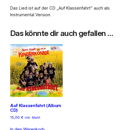
e
Das Lied ist auf der CD „Auf Klassenfahrt” auch als
n
Instrumental Version.
b
e
Das könnte dir auch gefallen …
g
i
n
n
t
i
n
m
i
r
M
Auf Klassenfahrt (Album
e
CD)
n
15,00
€
inkl. MwSt
g
e
In den Warenkorb