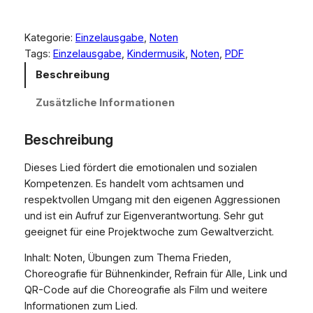
u
s
Kategorie:
Einzelausgabe
, 
Noten
i
Tags:
Einzelausgabe
, 
Kindermusik
, 
Noten
, 
PDF
k
n
Beschreibung
o
Zusätzliche Informationen
t
e
n
Beschreibung
[
Dieses Lied fördert die emotionalen und sozialen
P
Kompetenzen. Es handelt vom achtsamen und
D
respektvollen Umgang mit den eigenen Aggressionen
F
und ist ein Aufruf zur Eigenverantwortung. Sehr gut
]
geeignet für eine Projektwoche zum Gewaltverzicht.
–
F
Inhalt: Noten, Übungen zum Thema Frieden,
r
Choreografie für Bühnenkinder, Refrain für Alle, Link und
i
QR-Code auf die Choreografie als Film und weitere
e
Informationen zum Lied.
d